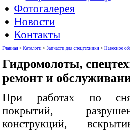
Фотогалерея
Новости
Контакты
Главная
>
Каталоги
>
Запчасти для спецтехники
>
Навесное об
Гидромолоты, спецтех
ремонт и обслуживани
При работах по снят
покрытий, разруше
конструкций, вскрыт