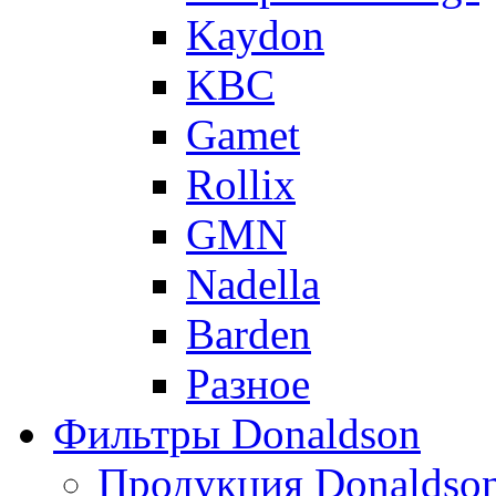
Kaydon
KBC
Gamet
Rollix
GMN
Nadella
Barden
Разное
Фильтры Donaldson
Продукция Donaldso