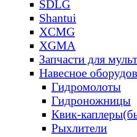
SDLG
Shantui
XCMG
XGMA
Запчасти для муль
Навесное оборудо
Гидромолоты
Гидроножницы
Квик-каплеры(б
Рыхлители