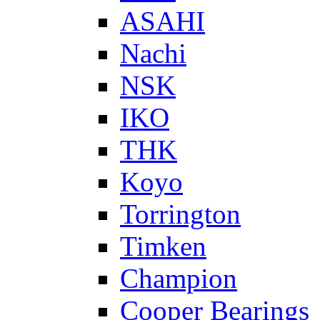
ASAHI
Nachi
NSK
IKO
THK
Koyo
Torrington
Timken
Champion
Cooper Bearings