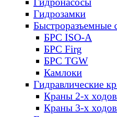
Гидронасосы
Гидрозамки
Быстроразъемные 
БРС ISO-A
БРС Firg
БРС TGW
Камлоки
Гидравлические к
Краны 2-х ходо
Краны 3-х ходо