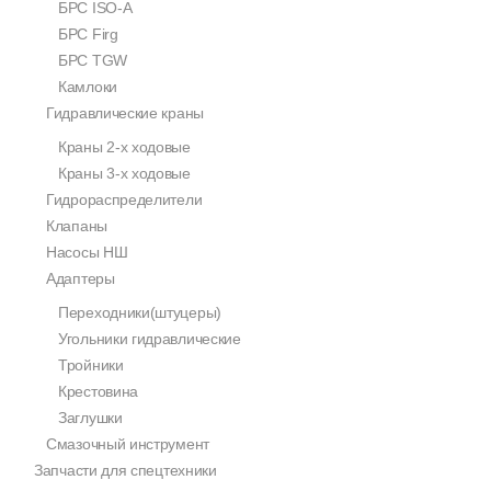
БРС ISO-A
БРС Firg
БРС TGW
Камлоки
Гидравлические краны
Краны 2-х ходовые
Краны 3-х ходовые
Гидрораспределители
Клапаны
Насосы НШ
Адаптеры
Переходники(штуцеры)
Угольники гидравлические
Тройники
Крестовина
Заглушки
Смазочный инструмент
Запчасти для спецтехники