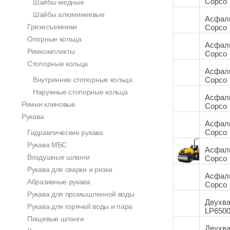
Copco
Шайбы медные
Шайбы алюминиевые
Асфаль
Грязесъемники
Copco
Опорные кольца
Асфаль
Ремкомплекты
Copco
Стопорные кольца
Асфаль
Внутренние стопорные кольца
Copco
Наружные стопорные кольца
Асфаль
Ремни клиновые
Copco
Рукава
Асфаль
Copco
Гидравлические рукава
Рукава МБС
Асфаль
Воздушные шланги
Copco
Рукава для сварки и резки
Асфаль
Абразивные рукава
Copco
Рукава для промышленной воды
Двухва
Рукава для горячей воды и пара
LP650
Пищевые шланги
Двухва