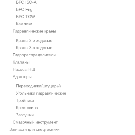
БРС ISO-A
БРС Firg
БРС TGW
Камлоки
Гидравлические краны
Краны 2-х ходовые
Краны 3-х ходовые
Гидрораспределители
Клапаны
Насосы НШ
Адаптеры
Переходники(штуцеры)
Угольники гидравлические
Тройники
Крестовина
Заглушки
Смазочный инструмент
Запчасти для спецтехники