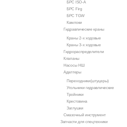
БРС ISO-A
БРС Firg
БРС TGW
Камлоки
Гидравлические краны
Краны 2-х ходовые
Краны 3-х ходовые
Гидрораспределители
Клапаны
Насосы НШ
Адаптеры
Переходники(штуцеры)
Угольники гидравлические
Тройники
Крестовина
Заглушки
Смазочный инструмент
Запчасти для спецтехники