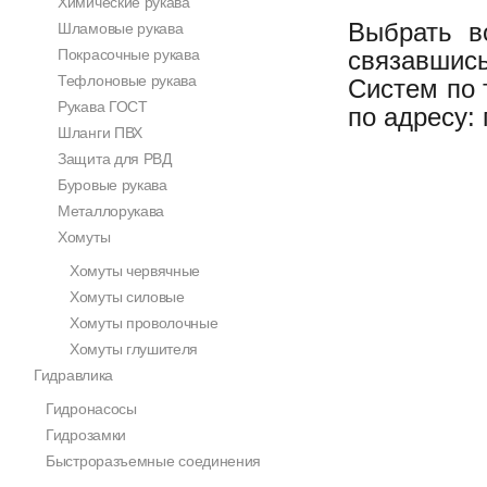
Химические рукава
Выбрать в
Шламовые рукава
Покрасочные рукава
связавшис
Тефлоновые рукава
Систем по
Рукава ГОСТ
по адресу:
Шланги ПВХ
Защита для РВД
Буровые рукава
Металлорукава
Хомуты
Хомуты червячные
Хомуты силовые
Хомуты проволочные
Хомуты глушителя
Гидравлика
Гидронасосы
Гидрозамки
Быстроразъемные соединения