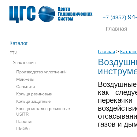
94
+7 (4852)
Главная
Каталог
Главная
>
Каталог
РТИ
Воздушны
Уплотнения
инструм
Производство уплотнений
Манжеты
Воздушные
Сальники
как следу
Кольца резиновые
перекачки 
Кольца защитные
воздейс
Кольца металло-резиновые
USITR
отсасывани
Паронит
газов и ды
Шайбы