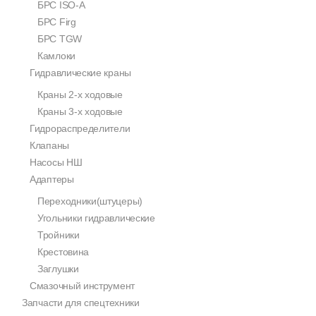
БРС ISO-A
БРС Firg
БРС TGW
Камлоки
Гидравлические краны
Краны 2-х ходовые
Краны 3-х ходовые
Гидрораспределители
Клапаны
Насосы НШ
Адаптеры
Переходники(штуцеры)
Угольники гидравлические
Тройники
Крестовина
Заглушки
Смазочный инструмент
Запчасти для спецтехники