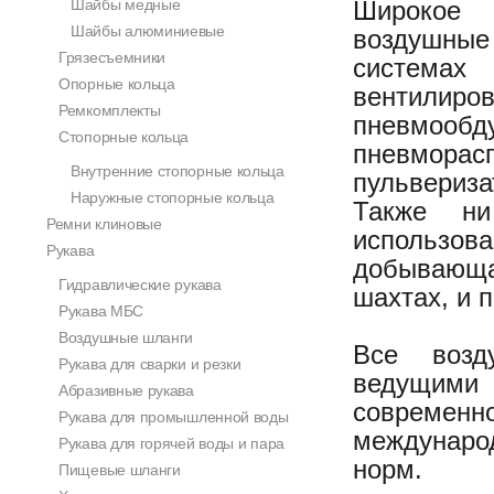
Шайбы медные
Широкое
Шайбы алюминиевые
воздушные
Грязесъемники
системах 
Опорные кольца
вентилир
Ремкомплекты
пневмообд
Стопорные кольца
пневморас
Внутренние стопорные кольца
пульвериза
Наружные стопорные кольца
Также ни
Ремни клиновые
использов
Рукава
добывающа
Гидравлические рукава
шахтах, и 
Рукава МБС
Воздушные шланги
Все возд
Рукава для сварки и резки
ведущими
Абразивные рукава
современн
Рукава для промышленной воды
междунаро
Рукава для горячей воды и пара
норм.
Пищевые шланги