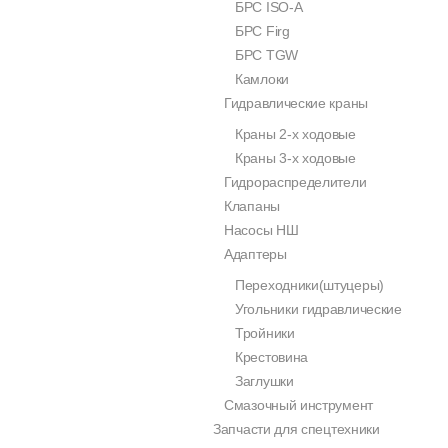
БРС ISO-A
БРС Firg
БРС TGW
Камлоки
Гидравлические краны
Краны 2-х ходовые
Краны 3-х ходовые
Гидрораспределители
Клапаны
Насосы НШ
Адаптеры
Переходники(штуцеры)
Угольники гидравлические
Тройники
Крестовина
Заглушки
Смазочный инструмент
Запчасти для спецтехники