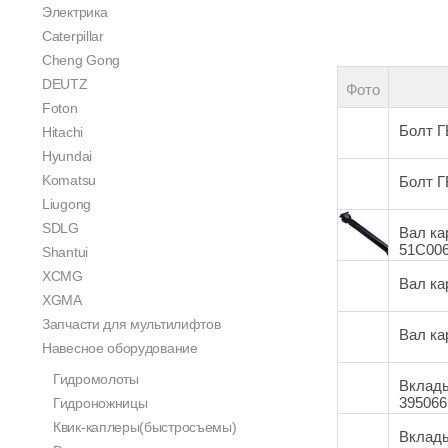
Электрика
Caterpillar
Cheng Gong
DEUTZ
Фото
Foton
Болт Г
Hitachi
Hyundai
Komatsu
Болт Г
Liugong
SDLG
Вал ка
51C00
Shantui
XCMG
Вал ка
XGMA
Запчасти для мультилифтов
Вал ка
Навесное оборудование
Гидромолоты
Вклады
395066
Гидроножницы
Квик-каплеры(быстросъемы)
Вклады