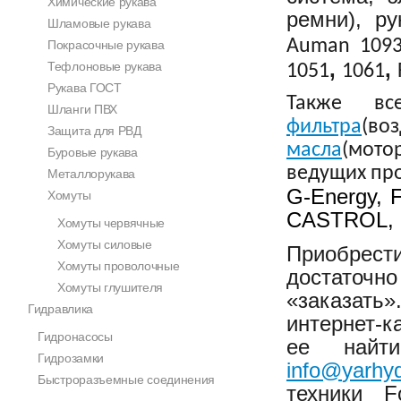
Химические рукава
ремни), р
Шламовые рукава
Auman 1093
Покрасочные рукава
,
,
Тефлоновые рукава
1051
1061
Рукава ГОСТ
Также вс
Шланги ПВХ
фильтра
(во
Защита для РВД
масла
(мот
Буровые рукава
ведущих пр
Металлорукава
G-Energy, 
Хомуты
CASTROL, C
Хомуты червячные
Хомуты силовые
Приобрест
Хомуты проволочные
достаточ
Хомуты глушителя
«
заказать
»
Гидравлика
интернет-к
Гидронасосы
ее найт
Гидрозамки
info
@
yarhy
Быстроразъемные соединения
техники F