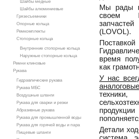
Шайбы медные
Мы рады п
Шайбы алюминиевые
своем И
Грязесъемники
запчастей
Опорные кольца
(LOVOL).
Ремкомплекты
Стопорные кольца
Поставко
Внутренние стопорные кольца
Гидравличе
Наружные стопорные кольца
время пол
Ремни клиновые
как грамот
Рукава
У нас всег
Гидравлические рукава
аналоговы
Рукава МБС
техники,
Воздушные шланги
сельхозтех
Рукава для сварки и резки
продукци
Абразивные рукава
пополняетс
Рукава для промышленной воды
Рукава для горячей воды и пара
Детали ход
Пищевые шланги
система, э