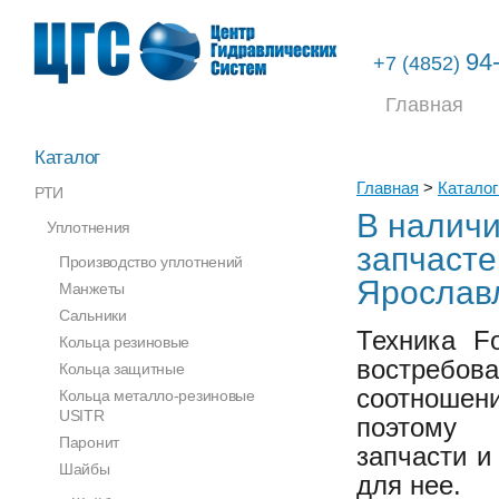
94
+7 (4852)
Главная
Каталог
Главная
>
Каталог
РТИ
В наличи
Уплотнения
запчасте
Производство уплотнений
Ярослав
Манжеты
Сальники
Техника F
Кольца резиновые
востребов
Кольца защитные
соотноше
Кольца металло-резиновые
USITR
поэтому
Паронит
запчасти и
Шайбы
для нее.