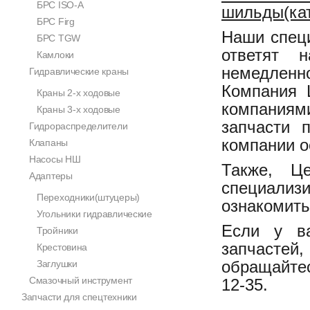
БРС ISO-A
шильды(кат
БРС Firg
Наши специ
БРС TGW
ответят н
Камлоки
немедленно
Гидравлические краны
Компания 
Краны 2-х ходовые
компаниями
Краны 3-х ходовые
запчасти 
Гидрораспределители
компании о
Клапаны
Насосы НШ
Также, Це
Адаптеры
специализ
Переходники(штуцеры)
ознакомить
Угольники гидравлические
Если у ва
Тройники
запчастей,
Крестовина
обращайте
Заглушки
Смазочный инструмент
12-35.
Запчасти для спецтехники