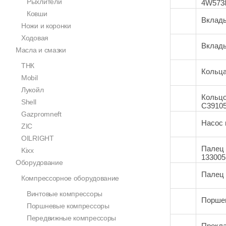
Рыхлители
4W5738
Ковши
Вклады
Ножи и коронки
Ходовая
Вклады
Масла и смазки
ТНК
Кольца
Mobil
Лукойл
Кольцо
Shell
C39105
Gazpromneft
Насос 
ZIC
OILRIGHT
Палец 
Kixx
133005
Оборудование
Палец 
Компрессорное оборудование
Винтовые компрессоры
Поршен
Поршневые компрессоры
Передвижные компрессоры
Прокла