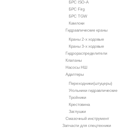
БРС ISO-A
БРС Firg
БРС TGW
Камлоки
Гидравлические краны
Краны 2-х ходовые
Краны 3-х ходовые
Гидрораспределители
Клапаны
Насосы НШ
Адаптеры
Переходники(штуцеры)
Угольники гидравлические
Тройники
Крестовина
Заглушки
Смазочный инструмент
Запчасти для спецтехники