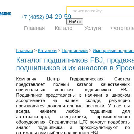
94-29-59
+7 (4852)
Главная
Каталог
Услуги
Фотогал
Главная
>
Каталоги
>
Подшипники
>
Импортные подшип
Каталог подшипников FBJ, продаж
подшипников и их аналогов в Ярос
Компания Центр Гидравлических Систем
представляет полный каталог качественных
оригинальных японских подшипников
FBJ
.
Подшипники представлены в наличии в широком
ассортименте на нашем складе, регулярно
производятся дополнительные поставки. У нас вы
всегда найдете любой подшипник для
автотранспорта, спецтехники, промышленного
оборудования. Специалисты ЦГС помогут подобрать
аналог подшипника и проконсультируют по
оптимальному выбору подшипника
FBJ
.