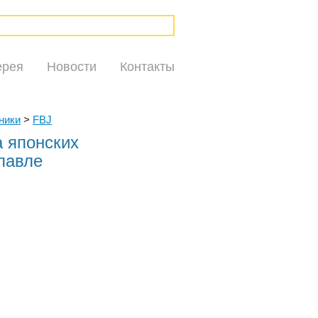
ерея
Новости
Контакты
ники
>
FBJ
а японских
лавле