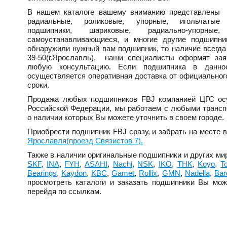
В нашем каталоге вашему вниманию представлены
радиальные, роликовые, упорные, игольчатые
подшипники, шариковые, радиально-упорные,
самоустанавливающиеся, и многие другие подшипн
обнаружили нужный вам подшипник, то наличие всегда
39-50(г.Ярославль), наши специалисты оформят зая
любую консультацию. Если подшипника в данно
осуществляется оперативная доставка от официально
сроки.
Продажа любых подшипников
FBJ
компанией ЦГС осу
Российской Федерации, мы работаем с любыми трансп
о наличии которых Вы можете уточнить в своем городе.
Приобрести подшипник
FBJ
сразу, и забрать на месте
Ярославля(проезд Связистов 7).
Также в наличии оригинальные подшипники и других м
SKF
,
INA
,
FYH
,
ASAHI
,
Nachi
,
NSK
,
IKO
,
THK
,
Koyo
,
To
Bearings
,
Kaydon
,
KBC
,
Gamet
,
Rollix
,
GMN
,
Nadella
,
Bar
просмотреть каталоги и заказать подшипники Вы мож
перейдя по ссылкам.