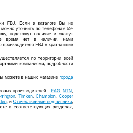
ики
FBJ
. Если в каталоге Вы не
 можно уточнить по телефонам 59-
вку, подскажут наличие и окажут
е время нет в наличии, нами
го производителя
FBJ
в кратчайшие
ществляется по территории всей
ортными компаниями, подробности
 вы можете в наших магазине
города
ировых производителей –
F
AG
,
NTN
,
rrington
,
Timken
,
Champion
,
Cooper
den
, и
Отечественные подшипники
,
ете в соответствующих разделах,