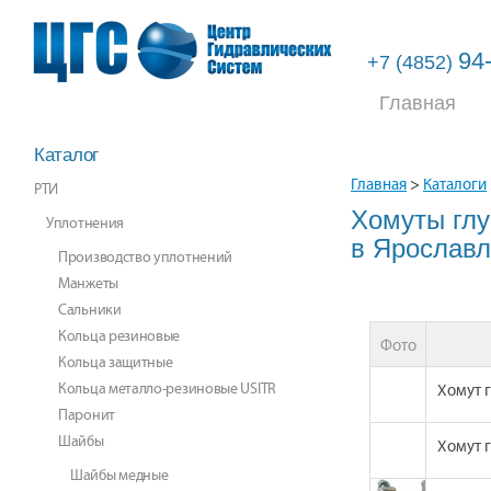
94
+7 (4852)
Главная
Каталог
Главная
>
Каталоги
РТИ
Хомуты глу
Уплотнения
в Ярослав
Производство уплотнений
Манжеты
Сальники
Кольца резиновые
Фото
Кольца защитные
Кольца металло-резиновые USITR
Хомут 
Паронит
Шайбы
Хомут 
Шайбы медные