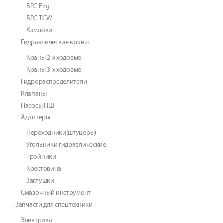
БРС Firg
БРС TGW
Камлоки
Гидравлические краны
Краны 2-х ходовые
Краны 3-х ходовые
Гидрораспределители
Клапаны
Насосы НШ
Адаптеры
Переходники(штуцеры)
Угольники гидравлические
Тройники
Крестовина
Заглушки
Смазочный инструмент
Запчасти для спецтехники
Электрика