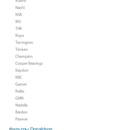
ASAHI
Nachi
NSK
IKO
THK
Koyo
Torrington
Timken
Champion
Cooper Bearings
Kaydon
KBC
Gamet
Rollix
GMN
Nadella
Barden
Разное
Фильтры Donaldson